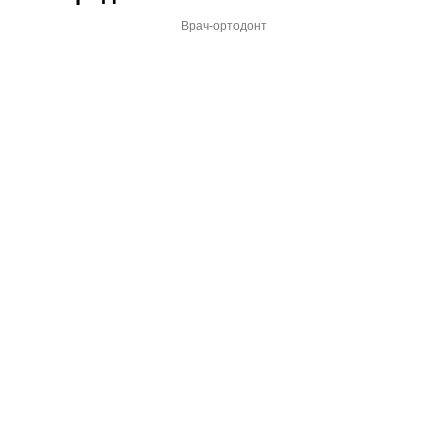
Врач-ортодонт
ЧТО О НАС ГОВОРЯТ
НАШИ ДОВОЛЬНЫЕ
ПАЦИЕНТЫ В
ЯНДЕКС