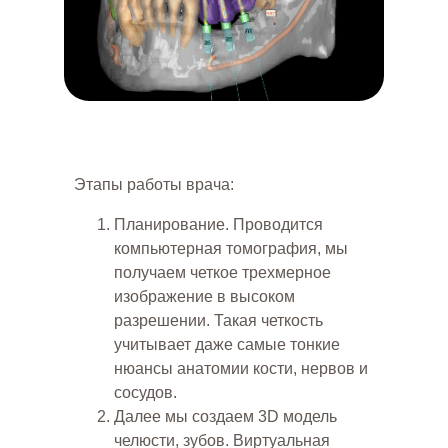
ПОСЛЕ
РЕШЕНИЕ ПРОБЛЕМЫ
Установили имплантаты.
Изготовили протез с учетом
Этапы работы врача:
индивидуальных
потребностей и
Планирование. Проводится
эстетических предпочтений.
Восстановили
компьютерная томография, мы
привлекательность улыбки.
получаем четкое трехмерное
изображение в высоком
"Процедура была проведена
профессиональным и заботливым
разрешении. Такая четкость
врачом, который объяснил мне каждый
шаг и ответил на все мои вопросы."
учитывает даже самые тонкие
нюансы анатомии кости, нервов и
сосудов.
Далее мы создаем 3D модель
челюсти, зубов. Виртуальная