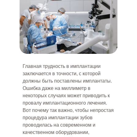
ПРОБЛЕМА ПАЦИЕНТА
Пациент нуждается в зубных
протезах для восстановления
утраченных зубов и
восстановления функциональности
рта.
ПОСЛЕ
Главная трудность в имплантации
заключается в точности, с которой
РЕШЕНИЕ ПРОБЛЕМЫ
должны быть поставлены имплантаты.
Восстановили утраченные
Ошибка даже на миллиметр в
зубы и функциональность
рта.
некоторых случаях может приводить к
провалу имплантационного лечения.
Вот почему так важно, чтобы непростая
"Я рекомендую процедуру All-on-4 в
Excellence всем, кто ищет надежное и
процедура имплантации зубов
эффективное решение проблем с
проводилась на современном и
зубами."
качественном оборудовании,