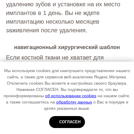
удалению зубов и установке на их место
имплантов в 1 день. Вы не ждете
имплантацию несколько месяцев
заживления после удаления.
навигационный хирургический шаблон
Если костной ткани не хватает для
имплантации, а подсадка невозможна,
Мы используем cookies для наилучшего представления нашего
шаблон навигации позволяет обойти
сайта, а также для сервисов веб-аналитики Яндекс.Метрика.
"узкие" места при планировании операции
Отключить cookies Вы можете в настройках своего браузера.
Нажимая СОГЛАСЕН, Вы подтверждаете то, что вы
и обеспечивает высочайшую точность.
проинформированы
об использовании cookies
на нашем сайте,
а также соглашаетесь на
обработку данных
о Вас в порядке и
целях указанных выше.
«синус лифтинг» при нехватке
костной ткани
СОГЛАСЕН
При несвоевременном лечении,