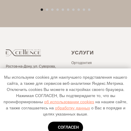
УСЛУГИ
Ортодонтия
Ростов-на-Дону, ул. Суворова,
Протезирование
91БЦ «Лига Наций», 4 этаж
8 (938) 124-85-66
Мы используем cookies для наилучшего представления нашего
Исследования и диагностика
info@do-excellence.ru
сайта, а также для сервисов веб-аналитики Яндекс.Метрика.
Профессиональная гигиена
Отключить cookies Вы можете в настройках своего браузера.
«ООО «Шестое чувство, ИНН
Нажимая СОГЛАСЕН, Вы подтверждаете то, что вы
Навигационная хирургия
6163132491, ОГРН
проинформированы
об использовании cookies
на нашем сайте,
1136195010918»
Эндодонтическое лечение
а также соглашаетесь на
обработку данных
о Вас в порядке и
Седация
* от 21.03.2022 г. Meta*
целях указанных выше.
(социальные сети Instagram* и
Реставрация
Facebook*) организация
СОГЛАСЕН
Отбеливание и гигиена
запрещённая на территории