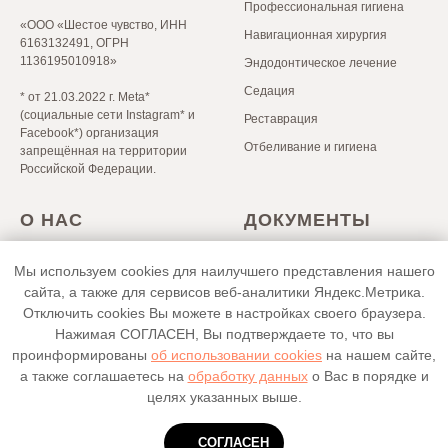
Профессиональная гигиена
«ООО «Шестое чувство, ИНН
Навигационная хирургия
6163132491, ОГРН
1136195010918»
Эндодонтическое лечение
Седация
* от 21.03.2022 г. Meta*
(социальные сети Instagram* и
Реставрация
Facebook*) организация
Отбеливание и гигиена
запрещённая на территории
Российской Федерации.
О НАС
ДОКУМЕНТЫ
Лицензии
Политика в отношении
Мы используем cookies для наилучшего представления нашего
Скачать прейскурант
обработки персональных
Положение о гарантиях
сайта, а также для сервисов веб-аналитики Яндекс.Метрика.
данных
Юридическая информация
Отключить cookies Вы можете в настройках своего браузера.
Согласие на обработку
Нажимая СОГЛАСЕН, Вы подтверждаете то, что вы
персональных данных
Сайт Минздрава РФ
проинформированы
об использовании cookies
на нашем сайте,
Политика
Портал правовой информации
а также соглашаетесь на
обработку данных
о Вас в порядке и
конфиденциальности
целях указанных выше.
СОГЛАСЕН