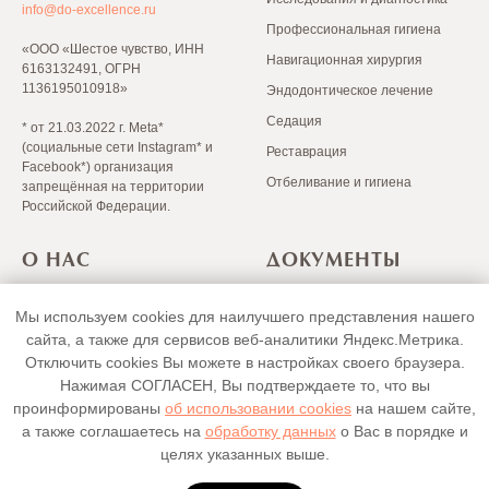
info@do-excellence.ru
Профессиональная гигиена
«ООО «Шестое чувство, ИНН
Навигационная хирургия
6163132491, ОГРН
1136195010918»
Эндодонтическое лечение
Седация
* от 21.03.2022 г. Meta*
(социальные сети Instagram* и
Реставрация
Facebook*) организация
Отбеливание и гигиена
запрещённая на территории
Российской Федерации.
О НАС
ДОКУМЕНТЫ
Лицензии
Политика в отношении
Мы используем cookies для наилучшего представления нашего
Скачать прейскурант
обработки персональных
сайта, а также для сервисов веб-аналитики Яндекс.Метрика.
Положение о гарантиях
данных
Юридическая информация
Отключить cookies Вы можете в настройках своего браузера.
Согласие на обработку
Нажимая СОГЛАСЕН, Вы подтверждаете то, что вы
персональных данных
Сайт Минздрава РФ
проинформированы
об использовании cookies
на нашем сайте,
Политика
Портал правовой информации
а также соглашаетесь на
обработку данных
о Вас в порядке и
конфиденциальности
целях указанных выше.